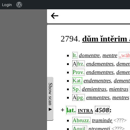
Über
Login
WordPress
2794.
dŭm ĭntĕrim
It.
domentre
,
mentre
„wäh
A
frz.
endementres
,
demen
Prov.
endementres
,
demen
Kat.
endementres
,
dement
Show scan ▲
Sp.
demientras
,
mientras
A
pg.
emmentres
,
mentres
+
lat.
intra
4508
:
Abruzz.
traminde̥
<???>
Aquil.
ntramenti
<???>