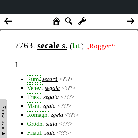
7763.
sēcāle
s.
(
lat.
)
„Roggen“
1.
Rum.
secară
<???>
Venez.
segala
<???>
Triest.
segala
<???>
Mant.
zgala
<???>
Show scan ▲
Romagn.
zgela
<???>
Grödn.
siăla
<???>
Friaul.
siale
<???>