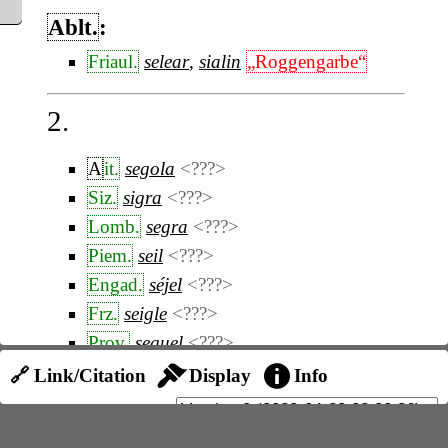
Ablt.
:
Friaul.
selear
,
sialin
„Roggengarbe“
2.
A
it.
segola
<???>
Siz.
sigra
<???>
Lomb.
segra
<???>
Piem.
seil
<???>
Engad.
séjel
<???>
Frz.
seigle
<???>
Prov.
seguel
<???>
Kat.
segle
<???>
🔗 Link/Citation
Display
Info
Maghreb.
sqălya
<???>
Colin, Hesperis,
3, 69