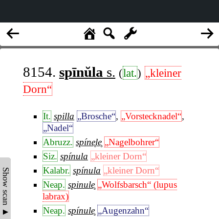
8154.
spīnŭla
s.
(
lat.
)
„kleiner
Dorn“
It.
spilla
„Brosche“
,
„Vorstecknadel“
,
„Nadel“
Abruzz.
spíne̥le̥
„Nagelbohrer“
Siz.
spínula
„kleiner Dorn“
Kalabr.
spínula
„kleiner Dorn“
Show scan ▲
Neap.
spinule̥
„Wolfsbarsch“ (lupus
labrax)
Neap.
spínule̥
„Augenzahn“