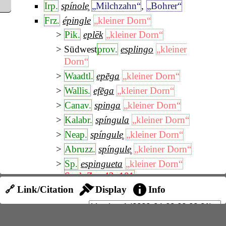
Irp.
spínole̥
„Milchzahn“
,
„Bohrer“
Frz.
épingle
„kleiner Dorn“
Pik.
eplēk
„kleiner Dorn“
Südwest
prov.
esplingo
„kleiner
Dorn“
Waadtl.
epẽga
„kleiner Dorn“
Wallis.
efẽga
„kleiner Dorn“
Canav.
spinga
„kleiner Dorn“
Kalabr.
spíngula
„kleiner Dorn“
Neap.
spíngule̥
„kleiner Dorn“
Abruzz.
spíngule̥
„kleiner Dorn“
Sp.
espingueta
„kleiner Dorn“
Segl, Zs., 42, 101
🔗 Link/Citation
Display
Info
Wavre (wallon.)
süpẽñ
„kleiner Dorn“
Süd
frz.
espinla
,
espila
„kleiner Dorn“
Ardèch.
espyuno
„kleiner Dorn“