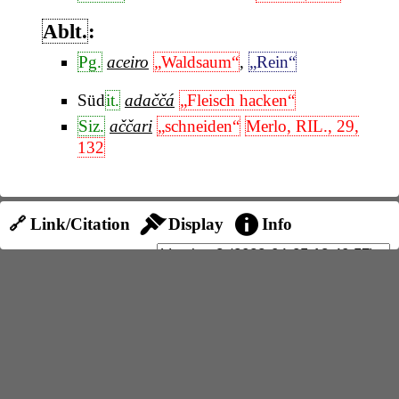
Ablt.
:
Pg.
aceiro
„Waldsaum“
,
„Rein“
Süd
it.
adaččá
„Fleisch hacken“
Siz.
aččari
„schneiden“
Merlo, RIL., 29,
132
🔗 Link/Citation
Display
Info