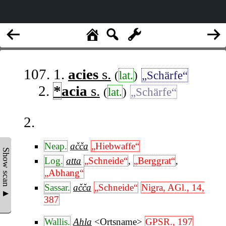
107. 1.
acies
s.
(
lat.
)
„Schärfe“
2.
*
acia
s.
(
lat.
)
„Schärfe“
2.
Neap.
ačča
„Hiebwaffe“
Show scan ▲
Log.
atta
„Schneide“
,
„Berggrat“
,
„Abhang“
Sassar.
ačča
„Schneide“
Nigra, AGl., 14,
387
Wallis.
Ahla
<Ortsname>
GPSR., 197