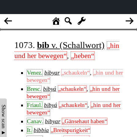
1073.
bib
v. (Schallwort)
„hin
und her bewegen“
,
„heben“
Venez.
bibyar
„schaukeln“
,
„hin und her
bewegen“
Bresc.
bibyá
„schaukeln“
,
„hin und her
bewegen“
Friaul.
bibyá
„schaukeln“
,
„hin und her
Show scan ▲
bewegen“
Canav.
bibyar
„Gänsehaut haben“
It.
bibbia
„Breitspurigkeit“