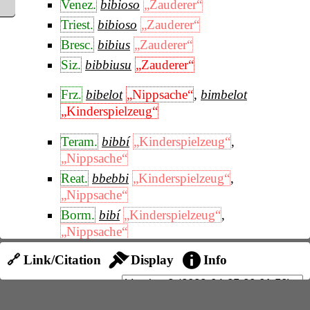
Venez.
bibioso
„Zauderer“
Triest.
bibioso
„Zauderer“
Bresc.
bibius
„Zauderer“
Siz.
bibbiusu
„Zauderer“
Frz.
bibelot
„Nippsache“
,
bimbelot
„Kinderspielzeug“
Teram.
bibbí
„Kinderspielzeug“
,
„Nippsache“
Reat.
bbebbi
„Kinderspielzeug“
,
„Nippsache“
Borm.
bibí
„Kinderspielzeug“
,
„Nippsache“
Süd
frz.
bibié
„Kinderspielzeug“
,
🔗 Link/Citation
Display
Info
„Nippsache“
Saintong.
bibé
„belästigen“