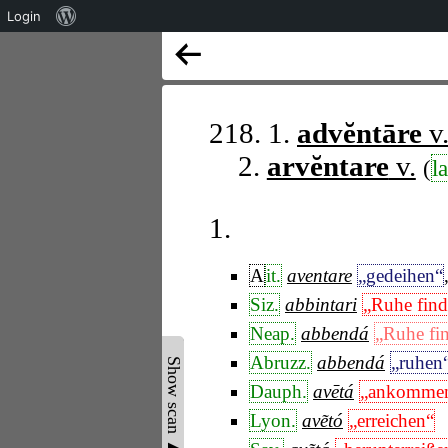
Über
Login
WordPress
218. 1.
advĕntāre
v
2.
arvĕntare
v.
(
la
1.
A
it.
aventare
„gedeihen“
Siz.
abbintari
„Ruhe fin
Neap.
abbendá
„Ruhe fi
Abruzz.
abbendá
„ruhen
Show scan ▲
Dauph.
avētá
„ankomme
Lyon.
avẽtó
„erreichen“