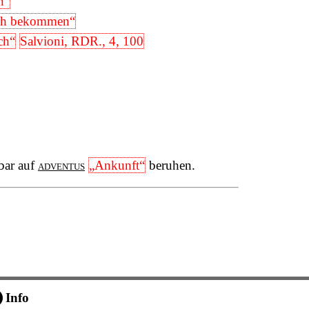
n“
ch bekommen“
ch“
Salvioni, RDR., 4, 100
bar auf
adventus
„Ankunft“
beruhen.
Info