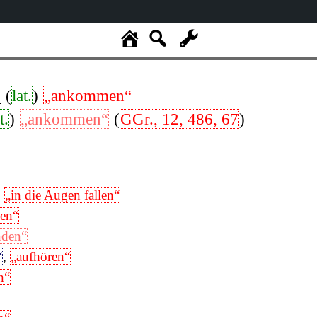
.
(
lat.
)
„ankommen“
t.
)
„ankommen“
(
GGr., 12, 486, 67
)
,
„in die Augen fallen“
den“
nden“
“
,
„aufhören“
n“