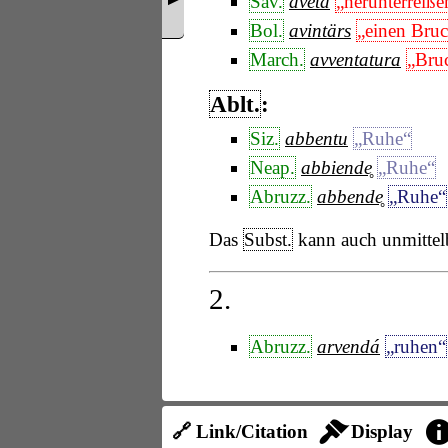
Sav.
avẽtá
„herunterreiße
Bol.
avintärs
„einen Bru
March.
avventatura
„Bru
Ablt.
:
Siz.
abbentu
„Ruhe“
Neap.
abbiende̥
„Ruhe“
Abruzz.
abbende̥
„Ruhe“
Das
Subst.
kann auch unmittel
2.
Abruzz.
arvendá
„ruhen“
🔗 Link/Citation
Display