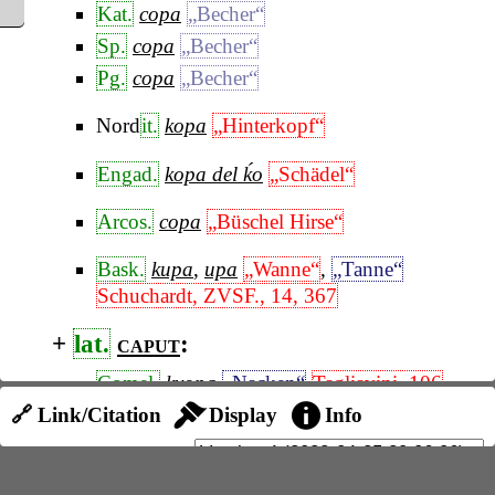
Kat.
copa
„Becher“
Sp.
copa
„Becher“
Pg.
copa
„Becher“
Nord
it.
kopa
„Hinterkopf“
Engad.
kopa del ḱo
„Schädel“
Arcos.
copa
„Büschel Hirse“
Bask.
kupa
,
upa
„Wanne“
,
„Tanne“
Schuchardt, ZVSF., 14, 367
+
lat.
caput
:
Comel.
kyopa
„Nacken“
Tagliavini, 106
🔗 Link/Citation
Display
Info
Piem.
kup
„Hohlziegel“
Emil.
kop
„Hohlziegel“
Lomb.
kop
„Hohlziegel“