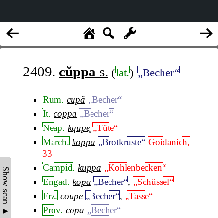
2409.
cŭppa
s.
(
lat.
)
„Becher“
Rum.
cupă
„Becher“
It.
coppa
„Becher“
Neap.
kqupe̥
„Tüte“
March.
koppa
„Brotkruste“
Goidanich,
33
Campid.
kuppa
„Kohlenbecken“
Show scan ▲
Engad.
kopa
„Becher“
,
„Schüssel“
Frz.
coupe
„Becher“
,
„Tasse“
Prov.
copa
„Becher“