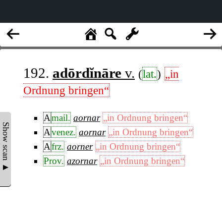
192.
adōrdĭnāre
v.
(
lat.
)
„in
Ordnung bringen“
A
mail.
aornar
„in Ordnung bringen“
Show scan ▲
A
venez.
aornar
„in Ordnung bringen“
A
frz.
aorner
„in Ordnung bringen“
Prov.
azornar
„in Ordnung bringen“