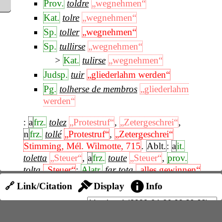
Prov.
toldre
„wegnehmen“
Kat.
tolre
„wegnehmen“
Sp.
toller
„wegnehmen“
Sp.
tullirse
„wegnehmen“
Kat.
tulirse
„wegnehmen“
Judsp.
tuir
„gliederlahm werden“
Pg.
tolherse de membros
„gliederlahm
werden“
:
a
frz.
tolez
„Protestruf“
,
„Zetergeschrei“
,
n
frz.
tollé
„Protestruf“
,
„Zetergeschrei“
Stimming, Mél. Wilmotte, 715
.
Ablt.
:
a
it.
toletta
„Steuer“
,
a
frz.
toute
„Steuer“
,
prov.
tolta
„Steuer“
;
Alatr.
far tota
„alles gewinnen“
(bei einer Art von Boccia-Spiel).
🔗 Link/Citation
Display
Info
Zssg.
:
A
it.
malatolta
„Steuer“