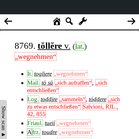
8769.
tŏllĕre
v.
(
lat.
)
„wegnehmen“
It.
togliere
„wegnehmen“
Mail.
tö sü
„sich aufraffen“
,
„sich
entschließen“
Log.
toḍḍire
„sammeln“
,
tóḍḍere
„sich
zu etwas entschließen“
Salvioni, RIL.,
Show scan ▲
42, 855
Friaul.
tueií
„wegnehmen“
A
frz.
toudre
„wegnehmen“