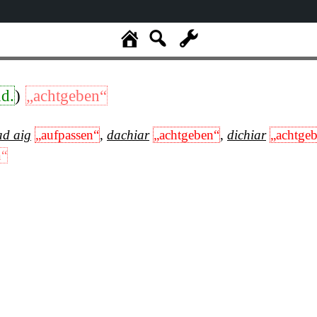
d.
)
„achtgeben“
ad aig
„aufpassen“
,
dachiar
„achtgeben“
,
dichiar
„achtge
n“