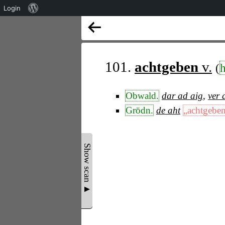
Über
Login
WordPress
101.
achtgeben
v.
(
h
Obwald.
dar ad aig
,
ver 
Grödn.
de aht
„achtgebe
Show scan ▲