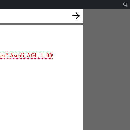
ben“
Ascoli, AGl., 1, 88