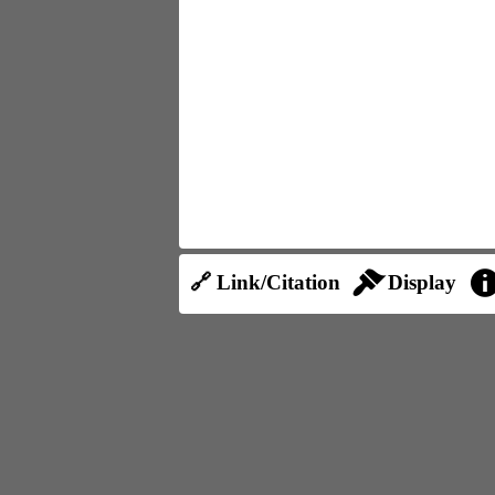
🔗 Link/Citation
Display