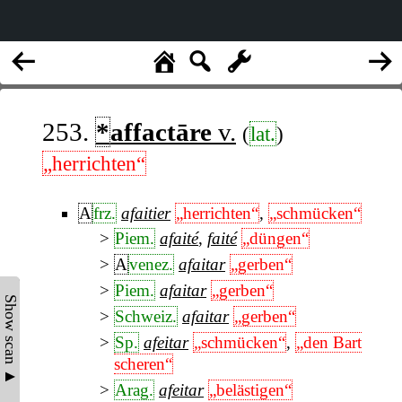
253.
*
affactāre
v.
(
lat.
)
„herrichten“
A
frz.
afaitier
„herrichten“
,
„schmücken“
Piem.
afaité
,
faité
„düngen“
A
venez.
afaitar
„gerben“
Piem.
afaitar
„gerben“
Show scan ▲
Schweiz.
afaitar
„gerben“
Sp.
afeitar
„schmücken“
,
„den Bart
scheren“
Arag.
afeitar
„belästigen“