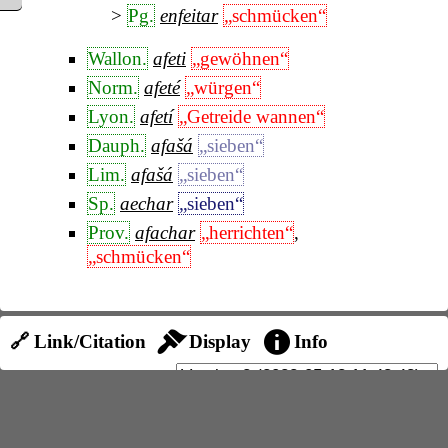
Pg.
enfeitar
„schmücken“
Wallon.
afeti
„gewöhnen“
Norm.
afeté
„würgen“
Lyon.
afetí
„Getreide wannen“
Dauph.
afašá
„sieben“
Lim.
afašá
„sieben“
Sp.
aechar
„sieben“
Prov.
afachar
„herrichten“
,
„schmücken“
🔗 Link/Citation
Display
Info