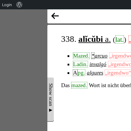
Über
Login
WordPress
338.
alĭcŭbi
a.
(
lat.
)
Mazed.
*
arcuo
„irgendw
Ladin.
invalgó
„irgendw
A
pg.
algures
„irgendwo“
Das
mazed.
Wort ist nicht überl
Show scan ▲