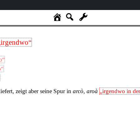
„irgendwo“
o“
o“
iefert, zeigt aber seine Spur in
arcò
,
aroà
„irgendwo in de