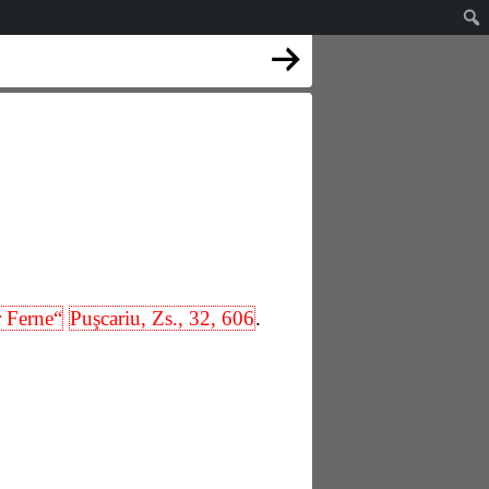
r Ferne“
Puşcariu, Zs., 32, 606
.