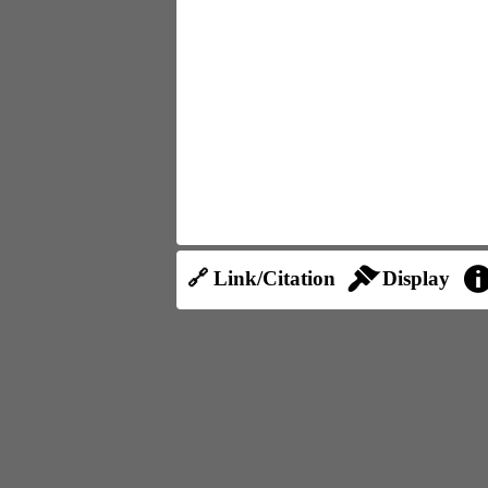
🔗 Link/Citation
Display