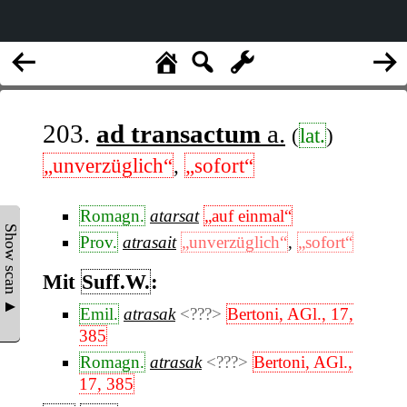
203.
ad transactum
a.
(
lat.
)
„unverzüglich“
,
„sofort“
Romagn.
atarsat
„auf einmal“
Show scan ▲
Prov.
atrasait
„unverzüglich“
,
„sofort“
Mit
Suff.W.
:
Emil.
atrasak
<???>
Bertoni, AGl., 17,
385
Romagn.
atrasak
<???>
Bertoni, AGl.,
17, 385