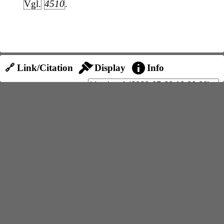
Vgl.
4510
.
🔗 Link/Citation
Display
Info