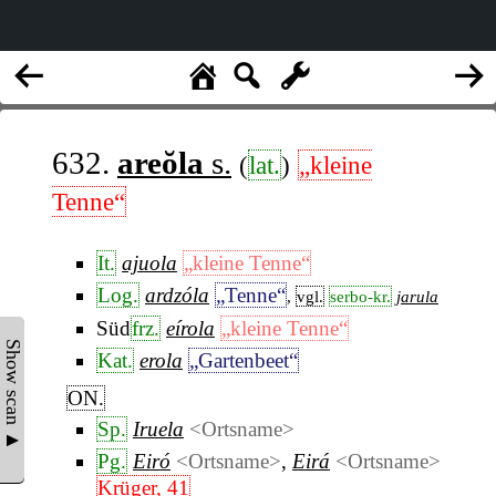
632.
areŏla
s.
(
lat.
)
„kleine
Tenne“
It.
ajuola
„kleine Tenne“
Log.
ardzóla
„Tenne“
,
vgl.
serbo-kr.
jarula
Süd
frz.
eírola
„kleine Tenne“
Show scan ▲
Kat.
erola
„Gartenbeet“
ON.
Sp.
Iruela
<Ortsname>
Pg.
Eiró
<Ortsname>
,
Eirá
<Ortsname>
Krüger, 41