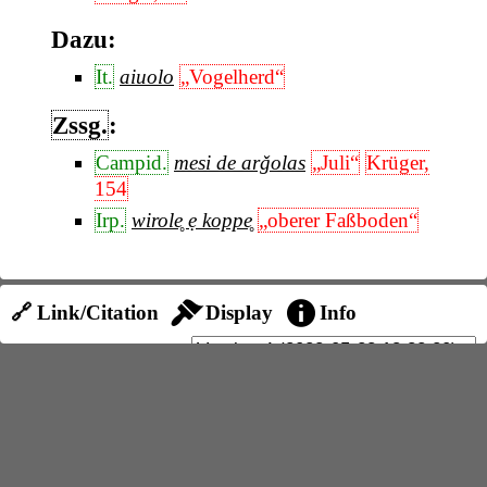
Dazu:
It.
aiuolo
„Vogelherd“
Zssg.
:
Campid.
mesi de arǧolas
„Juli“
Krüger,
154
Irp.
wirole̥ ẹ koppe̥
„oberer Faßboden“
🔗 Link/Citation
Display
Info