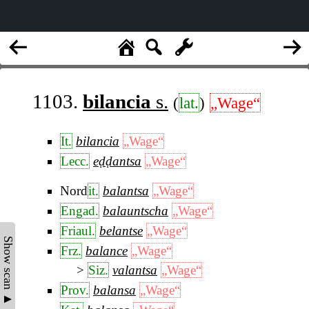
1103.
bilancia
s.
(
lat.
)
„Wage“
It.
bilancia
„Wage“
Lecc.
eḍḍantsa
„Wage“
Nord
it.
balantsa
„Wage“
Engad.
balauntscha
„Wage“
Friaul.
belantse
„Wage“
Show scan ▲
Frz.
balance
„Wage“
Siz.
valantsa
„Wage“
Prov.
balansa
„Wage“