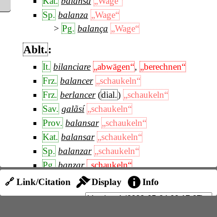
Kat.
balansa
„Wage“
Sp.
balanza
„Wage“
Pg.
balança
„Wage“
Ablt.
:
It.
bilanciare
„abwägen“
,
„berechnen“
Frz.
balancer
„schaukeln“
Frz.
berlancer
(
dial.
)
„schaukeln“
Sav.
galãsí
„schaukeln“
Prov.
balansar
„schaukeln“
Kat.
balansar
„schaukeln“
Sp.
balanzar
„schaukeln“
Pg.
banzar
„schaukeln“
🔗 Link/Citation
Display
Info
It.
bilancio
„Rechnungsabschluß“
Frz.
bilan
„Rechnungsabschluß“