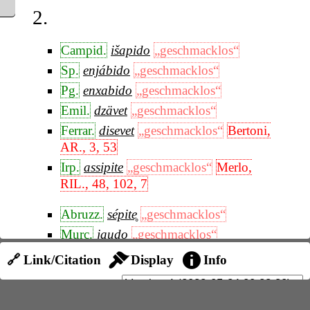
2.
Campid.
išapido
„geschmacklos“
Sp.
enjábido
„geschmacklos“
Pg.
enxabido
„geschmacklos“
Emil.
dzävet
„geschmacklos“
Ferrar.
disevet
„geschmacklos“
Bertoni,
AR., 3, 53
Irp.
assipite
„geschmacklos“
Merlo,
RIL., 48, 102, 7
Abruzz.
sépite̥
„geschmacklos“
Murc.
jaudo
„geschmacklos“
Arag.
jauto
„geschmacklos“
García de
🔗 Link/Citation
Display
Info
Diego, 32
Mit
Suff.W.
: