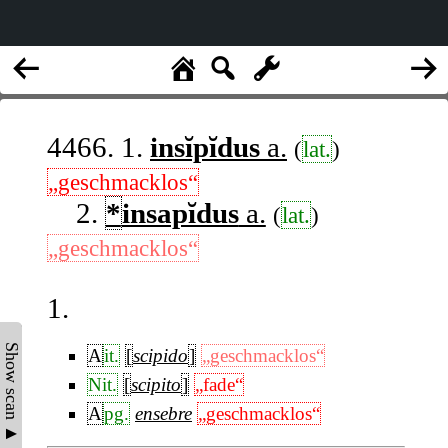
4466. 1.
insĭpĭdus
a.
(
lat.
)
„geschmacklos“
2.
*
insapĭdus
a.
(
lat.
)
„geschmacklos“
1.
Show scan ▲
A
it.
[
scipido
]
„geschmacklos“
Nit.
[
scipito
]
„fade“
A
pg.
ensebre
„geschmacklos“