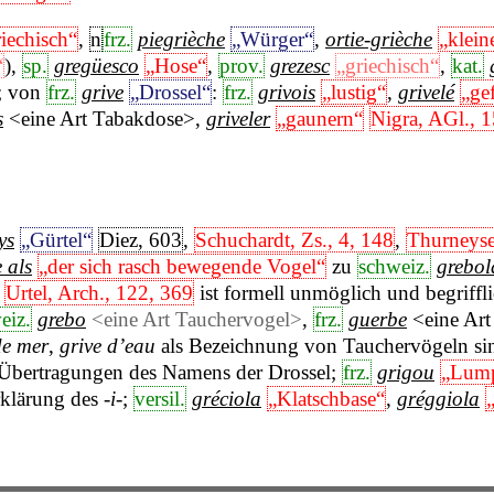
riechisch“
,
n
frz.
piegrièche
„Würger“
,
ortie-grièche
„klein
“
),
sp.
gregüesco
„Hose“
,
prov.
grezesc
„griechisch“
,
kat.
; von
frz.
grive
„Drossel“
:
frz.
grivois
„lustig“
,
grivelé
„ge
s
<eine Art Tabakdose>
,
griveler
„gaunern“
Nigra, AGl., 1
ys
„Gürtel“
Diez, 603
,
Schuchardt, Zs., 4, 148
,
Thurneyse
e als
„der sich rasch bewegende Vogel“
zu
schweiz.
grebol
Urtel, Arch., 122, 369
ist formell unmöglich und begriffl
eiz.
grebo
<eine Art Tauchervogel>
,
frz.
guerbe
<eine Ar
de mer
,
grive d’eau
als Bezeichnung von Tauchervögeln si
 Übertragungen des Namens der Drossel;
frz.
grigou
„Lum
rklärung des
-i-
;
versil.
gréciola
„Klatschbase“
,
gréggiola