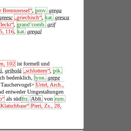
e Brennnessel“
,
prov.
grega
greesc
„griechisch“
,
kat.
gresca
fleckt“
,
grand’comb.
grif
5, 116
,
kat.
gregal
n, 102
ist formell und
á
,
gribolá
„schlottern“
,
pik.
ich bedenklich,
lyon.
grepe
t Tauchervogel>
Urtel, Arch.,
nd entweder Umgestaltungen
p“
als süd
frz.
Ablt.
von
rum.
„Klatschbase“
Pieri, Zs., 28,