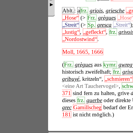
Ablt.
:
a
frz.
griois
,
griesche
„g
„Hose“
(>
Frz.
grègues
„Hose
„Streit“
(>
Sp.
gresca
„Streit“
)
„lustig“
,
„gefleckt“
,
frz.
grivoi
„Nordostwind“
.
Moll, 1665, 1666
(
Frz.
grègues
aus
kymr.
gwreg
historisch zweifelhaft;
frz.
griv
gribuyé
, kritzeln“,
„schmieren“
<eine Art Tauchervogel>
,
schw
371
sind fern zu halten, grive
dieses
frz.
guerbe
oder direkte
grec
Gamillscheg
bedarf der E
181
ist nicht möglich.)