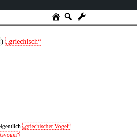
.
)
„griechisch“
eigentlich
„griechischer Vogel“
svogei“