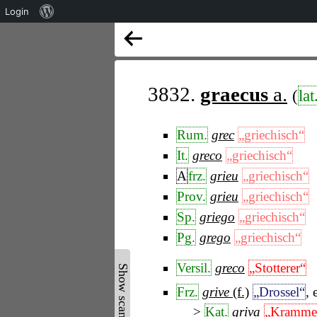
Über
Login
WordPress
3832.
graecus
a.
(
lat
Rum.
grec
„griechisch“
It.
greco
„griechisch“
A
frz.
grieu
„griechisch“
Prov.
grieu
„griechisch“
Sp.
griego
„griechisch“
Pg.
grego
„griechisch“
Versil.
greco
„Stotterer“
Show scan ▲
Frz.
grive
(f.)
„Drossel“
, 
Kat.
griva
„Krammet