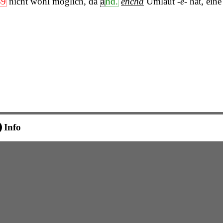
89
nicht wohl möglich, da
a
hd.
encha
Umlaut
-e-
hat, eine
Info