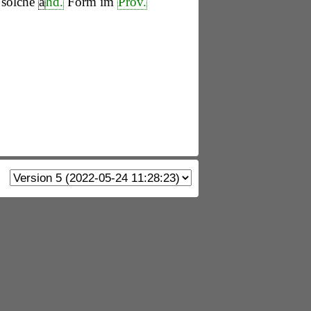
 solche
a
hd.
Form im
Prov.