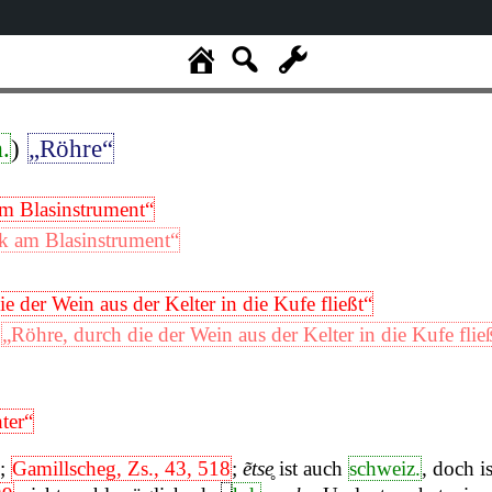
.
)
„Röhre“
m Blasinstrument“
 am Blasinstrument“
e der Wein aus der Kelter in die Kufe fließt“
„Röhre, durch die der Wein aus der Kelter in die Kufe flie
hter“
;
Gamillscheg, Zs., 43, 518
;
ẽtse̥
ist auch
schweiz.
, doch 