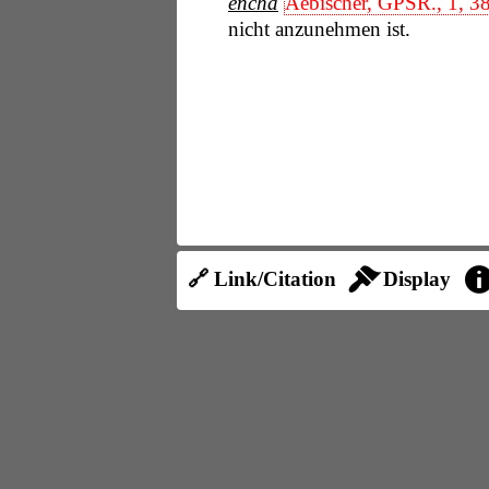
encha
Aebischer, GPSR., 1, 3
nicht anzunehmen ist.
🔗 Link/Citation
Display