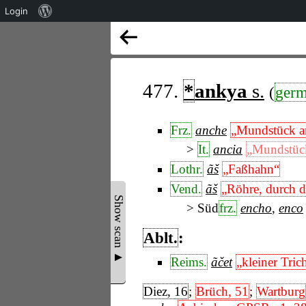
Über
Login
WordPress
477.
*
ankya
s.
(
germ
Frz.
anche
„Mundstück a
It.
ancia
„Mundstück
Lothr.
ãš
„Faßhahn“
Vend.
ãš
„Röhre, durch di
Show scan ▲
Süd
frz.
encho
,
enco
Ablt.
:
Reims.
ãčet
„kleiner Tric
Diez, 16
;
Brüch, 51
;
Wartburg