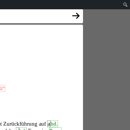
ßt“
ist Zurückführung auf
a
hd.