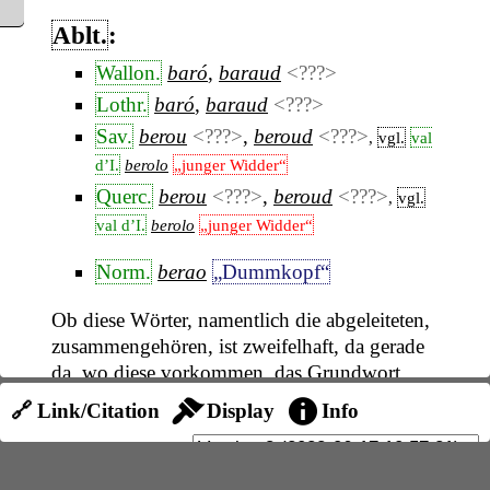
Ablt.
:
Wallon.
baró
,
baraud
<???>
Lothr.
baró
,
baraud
<???>
Sav.
berou
<???>
,
beroud
<???>
,
vgl.
val
d’I.
berolo
„junger Widder“
Querc.
berou
<???>
,
beroud
<???>
,
vgl.
val d’I.
berolo
„junger Widder“
Norm.
berao
„Dummkopf“
Ob diese Wörter, namentlich die abgeleiteten,
zusammengehören, ist zweifelhaft, da gerade
da, wo diese vorkommen, das Grundwort
fehlt, so daß die Anknüpfung an den
PN.
🔗 Link/Citation
Display
Info
Beroul
Marchot, Zs., 18, 431
namentlich
wortgeographisch nicht ohne weiteres
abzuweisen ist. Süd
frz.
berri
mit
-i
,
piem.