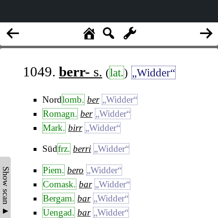
1049.
berr-
s.
(
lat.
)
„Widder“
Nord
lomb.
ber
„Widder“
Romagn.
ber
„Widder“
Mark.
birr
„Widder“
Süd
frz.
berri
„Widder“
Piem.
bero
„Widder“
Show scan ▲
Comask.
bar
„Widder“
Bergam.
bar
„Widder“
Uengad.
bar
„Widder“