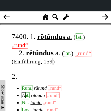
7400. 1.
rŏtŭndus
a.
(
lat.
)
„rund“
2.
rĕtŭndus
a.
(
lat.
)
„rund“
(
Einführung, 159
)
2.
Show scan ▲
Rum.
rătund
„rund“
A
it.
ritoudo
„rund“
Nit.
tondo
„rund“
Log.
tundu
„rund“