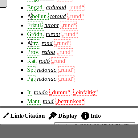
Engad.
arduoud
„rund“
A
bellun.
toroud
„rund“
Friaul.
turont
„rund“
Grödn.
turont
„rund“
A
frz.
rond
„rund“
Prov.
redou
„rund“
Kat.
rodó
„rund“
Sp.
redondo
„rund“
Pg.
redondo
„rund“
It.
toudo
„dumm“
,
„einfältig“
Mant.
toud
„betrunken“
Piem.
arioudin
„Kleie“
🔗 Link/Citation
Display
Info
Piac.
ardond
„Kleie“
Huonder, RF., 11,
513
,
Jud, Arch., 126, 111