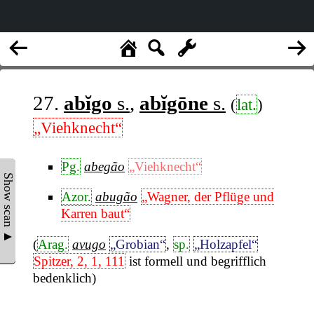
27.
abĭgo
s.
,
abĭgōne
s.
(
lat.
)
„Viehknecht“
Pg.
abegão
„Viehknecht“
Show scan ▲
Azor.
abugão
„Wagner, der Pflüge und
Karren baut“
(
Arag.
avugo
„Grobian“
,
sp.
„Holzapfel“
Spitzer, 2, 1, 111
ist formell und begrifflich
bedenklich)