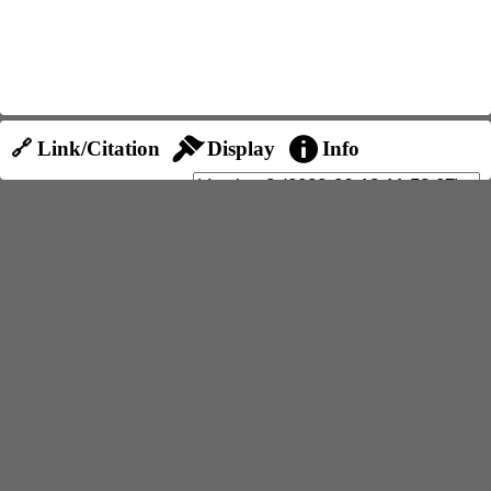
🔗 Link/Citation
Display
Info