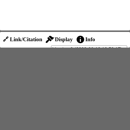
🔗 Link/Citation
Display
Info