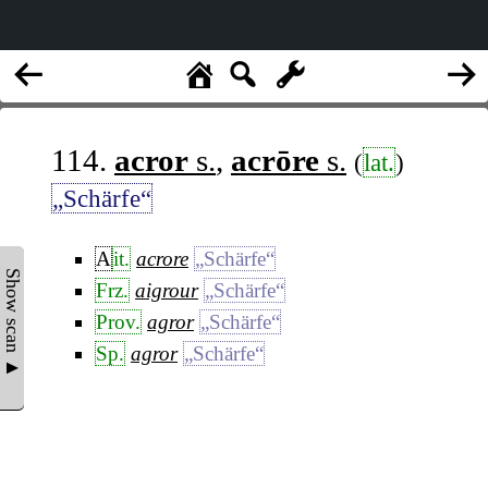
114.
acror
s.
,
acrōre
s.
(
lat.
)
„Schärfe“
A
it.
acrore
„Schärfe“
Show scan ▲
Frz.
aigrour
„Schärfe“
Prov.
agror
„Schärfe“
Sp.
agror
„Schärfe“