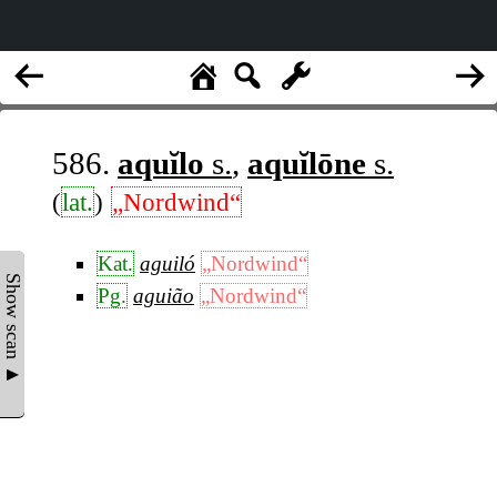
586.
aquĭlo
s.
,
aquĭlōne
s.
(
lat.
)
„Nordwind“
Kat.
aguiló
„Nordwind“
Show scan ▲
Pg.
aguião
„Nordwind“