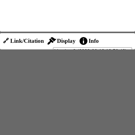
🔗 Link/Citation
Display
Info