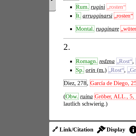
Rum.
ruginì
„rosten“
It.
arrugginarsi
„rosten“
Montal.
rugginare
„wüte
2.
Romagn.
redzna
„Rost“
,
Sp.
orin
(m.)
„Rost“
,
„Gr
Diez, 278
,
García de Diego, 2
(
Obw.
ruina
Gröber, ALL., 5,
lautlich schwierig.)
🔗 Link/Citation
Display