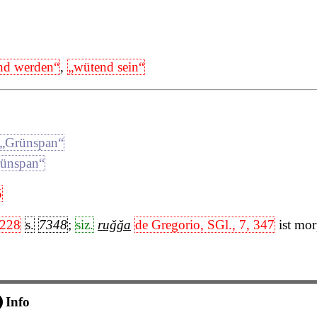
nd werden“
,
„wütend sein“
„Grünspan“
ünspan“
5
 228
s.
7348
;
siz.
ruǧǧa
de Gregorio, SGl., 7, 347
ist mo
Info