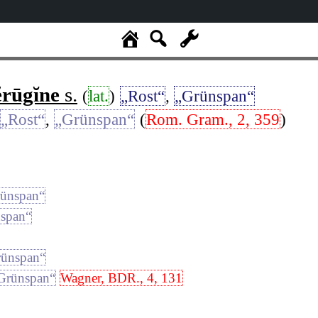
ĕrūgĭne
s.
(
lat.
)
„Rost“
,
„Grünspan“
„Rost“
,
„Grünspan“
(
Rom. Gram., 2, 359
)
ünspan“
span“
rünspan“
Grünspan“
Wagner, BDR., 4, 131