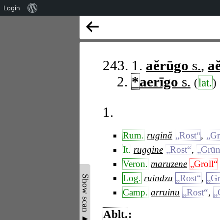
Über
Login
WordPress
243. 1.
aĕrūgo
s.
,
a
2.
*
aerīgo
s.
(
lat.
)
1.
Rum.
rugină
„Rost“
,
„Gr
It.
ruggine
„Rost“
,
„Grün
Veron.
maruzene
„Groll“
Log.
ruindzu
„Rost“
,
„G
Show scan ▲
Camp.
arruinu
„Rost“
,
„
Ablt.
: