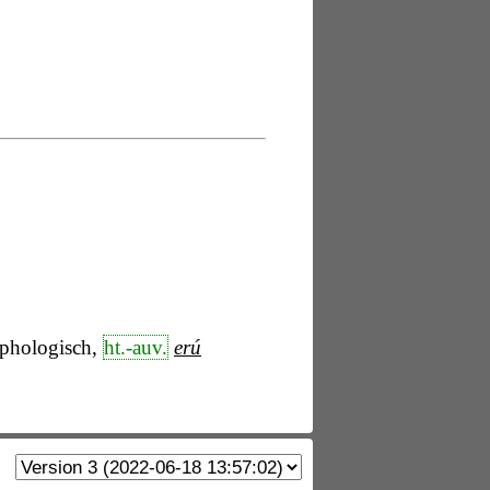
rphologisch,
ht.-auv.
erú