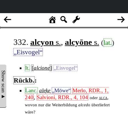
332.
alcyon
s.
,
alcyōne
s.
(
lat.
)
„Eisvogel“
It.
[
alcione
]
„Eisvogel“
Show scan ▲
Rückb.
:
Lanc.
ale̥ke̥
„Möwe“
Merlo, RDR., 1,
240
,
Salvioni, RDR., 4, 104
oder
alca
,
wovon nur die Weiterbildung
alcedo
überliefert
wäre?