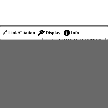
🔗 Link/Citation
Display
Info