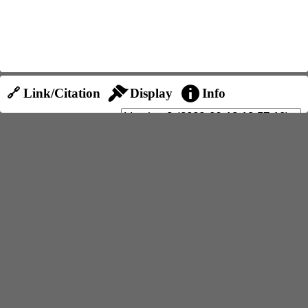
🔗 Link/Citation
Display
Info