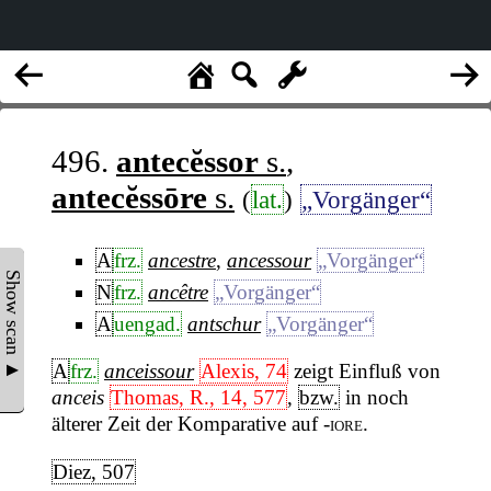
496.
antecĕssor
s.
,
antecĕssōre
s.
(
lat.
)
„Vorgänger“
A
frz.
ancestre
,
ancessour
„Vorgänger“
Show scan ▲
N
frz.
ancêtre
„Vorgänger“
A
uengad.
antschur
„Vorgänger“
A
frz.
anceissour
Alexis, 74
zeigt Einfluß von
anceis
Thomas, R., 14, 577
,
bzw.
in noch
älterer Zeit der Komparative auf
-iore
.
Diez, 507