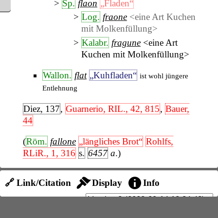
Sp.
flaon
„Fladen“
Log.
fraone
<eine Art Kuchen
mit Molkenfüllung>
Kalabr.
fragune
<eine Art
Kuchen mit Molkenfüllung>
Wallon.
flat
„Kuhfladen“
ist wohl jüngere
Entlehnung
Diez, 137
,
Guarnerio, RIL., 42, 815
,
Bauer,
44
(
Röm.
fallone
„längliches Brot“
Rohlfs,
RLiR., 1, 316
s.
6457
a
.)
🔗 Link/Citation
Display
Info