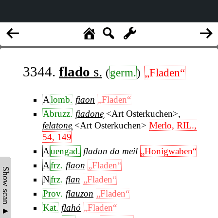
3344.
flado
s.
(
germ.
)
„Fladen“
A
lomb.
fiaon
„Fladen“
Abruzz.
fiadone̥
<Art Osterkuchen>
,
felatone̥
<Art Osterkuchen>
Merlo, RIL.,
54, 149
A
uengad.
fladun da meil
„Honigwaben“
A
frz.
flaon
„Fladen“
Show scan ▲
N
frz.
flan
„Fladen“
Prov.
flauzon
„Fladen“
Kat.
flahó
„Fladen“