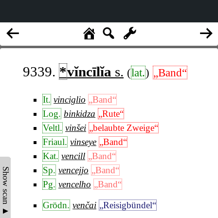
9339.
*
vĭncīlĭa
s.
(
lat.
)
„Band“
It.
vinciglio
„Band“
Log.
binkidza
„Rute“
Veltl.
vinšei
„belaubte Zweige“
Friaul.
vinseye
„Band“
Kat.
vencill
„Band“
Sp.
vencejjo
„Band“
Show scan ▲
Pg.
vencelho
„Band“
Grödn.
venčai
„Reisigbündel“