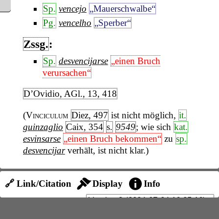
Sp.
vencejo
„Mauerschwalbe“
Pg.
vencelho
„Sperber“
Zssg.
:
Sp.
desvencijarse
„einen Bruch
verursachen“
D’Ovidio, AGl., 13, 418
(
Vinciculum
Diez, 497
ist nicht möglich,
it.
guinzaglio
Caix, 354
s.
9549
; wie sich
kat.
esvinsarse
„einen Bruch bekommen“
zu
sp.
desvencijar
verhält, ist nicht klar.)
🔗 Link/Citation
Display
Info