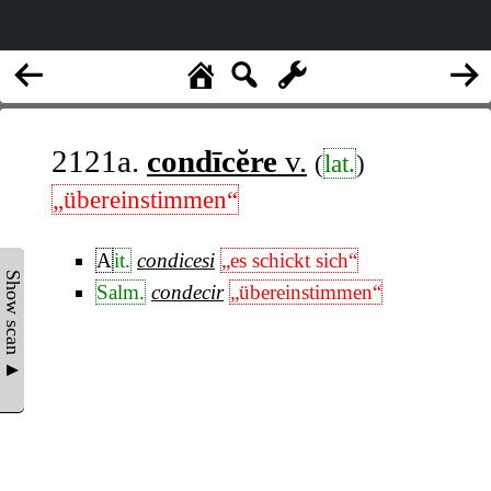
2121a.
condīcĕre
v.
(
lat.
)
„übereinstimmen“
A
it.
condicesi
„es schickt sich“
Show scan ▲
Salm.
condecir
„übereinstimmen“