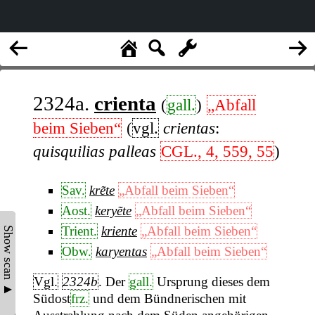
2324a.
crienta
(
gall.
)
„Abfall
beim Sieben“
(
vgl.
crientas
:
quisquilias palleas
CGL., 4, 559, 55
)
Sav.
krẽte
„Abfall beim Sieben“
Aost.
keryẽte
„Abfall beim Sieben“
Trient.
kriente
„Abfall beim Sieben“
Show scan ▲
Obw.
karyentas
„Abfall beim Sieben“
Vgl.
2324b
. Der
gall.
Ursprung dieses dem
Südost
frz.
und dem Bündnerischen mit