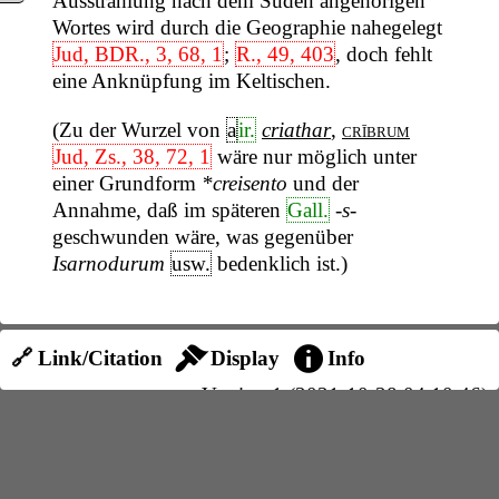
Ausstrahlung nach dem Süden angehörigen
Wortes wird durch die Geographie nahegelegt
Jud, BDR., 3, 68, 1
;
R., 49, 403
, doch fehlt
eine Anknüpfung im Keltischen.
(Zu der Wurzel von
a
ir.
criathar
,
crībrum
Jud, Zs., 38, 72, 1
wäre nur möglich unter
einer Grundform
*creisento
und der
Annahme, daß im späteren
Gall.
-s-
geschwunden wäre, was gegenüber
Isarnodurum
usw.
bedenklich ist.)
🔗 Link/Citation
Display
Info
Version 1 (2021-10-28 04:10:46)