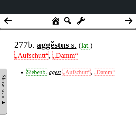
277b.
aggĕstus
s.
(
lat.
)
„Aufschutt“
,
„Damm“
Siebenb.
agest
„Aufschutt“
,
„Damm“
Show scan ▲