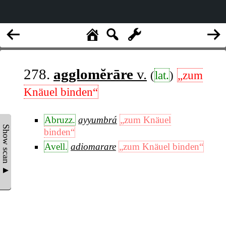
278.
agglomĕrāre
v.
(
lat.
)
„zum
Knäuel binden“
Abruzz.
ayyumbrá
„zum Knäuel
Show scan ▲
binden“
Avell.
adiomarare
„zum Knäuel binden“