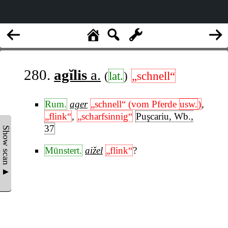
280.
agĭlis
a.
(
lat.
)
„schnell“
Rum.
ager
„schnell“ (vom Pferde
usw.
)
,
„flink“
,
„scharfsinnig“
Puşcariu, Wb.,
37
Show scan ▲
Münstert.
aižel
„flink“
?