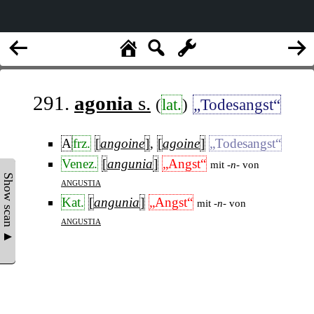
291.
agonia
s.
(
lat.
)
„Todesangst“
A
frz.
[
angoine
]
,
[
agoine
]
„Todesangst“
Venez.
[
angunia
]
„Angst“
mit
-n-
von
Show scan ▲
angustia
Kat.
[
angunia
]
„Angst“
mit
-n-
von
angustia