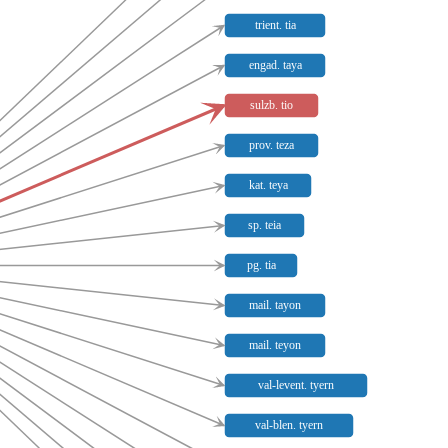
trient. tia
engad. taya
sulzb. tio
prov. teza
kat. teya
sp. teia
pg. tia
mail. tayon
mail. teyon
val-levent. tyern
val-blen. tyern