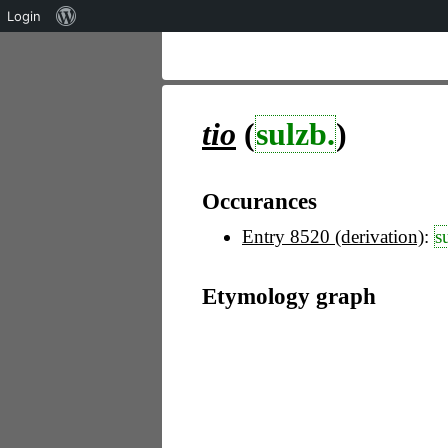
Über
Login
WordPress
tio
(
sulzb.
)
Occurances
Entry 8520 (derivation)
:
s
Etymology graph