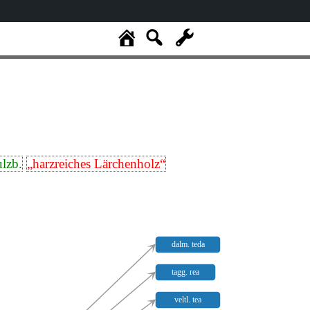
ulzb.
„harzreiches Lärchenholz“
dalm. teda
tagg. rea
veltl. tea