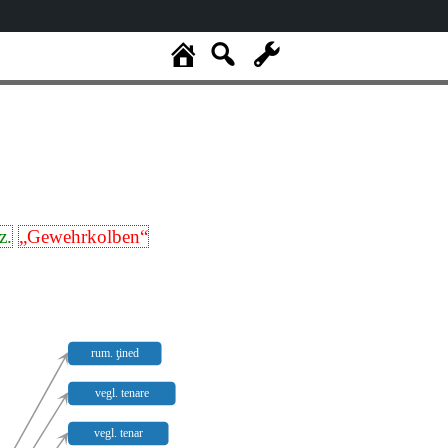
z.
„Gewehrkolben“
rum. ƫined
vegl. tenare
vegl. tenar