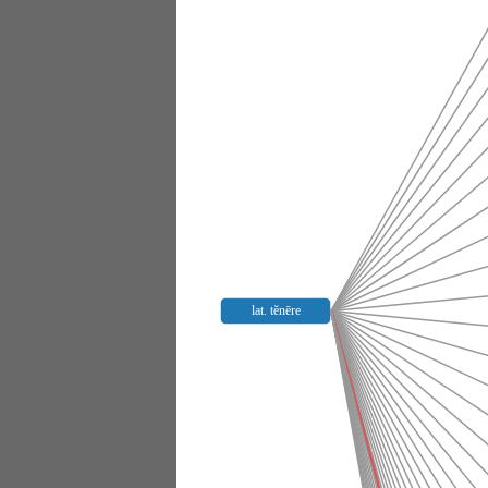
lat. tĕnēre