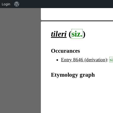
Über
Login
WordPress
tileri
(
siz.
)
Occurances
Entry 8646 (derivation)
:
si
Etymology graph