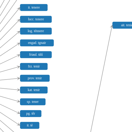
it. tenere
lucc. tonere
ait. teni
log. ténnere
engad. tgnair
friaul. tiñí
frz. tenir
prov. tenir
kat. tenir
sp. tener
pg. têr
it. tè