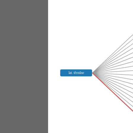
lat. tĕrmĭne