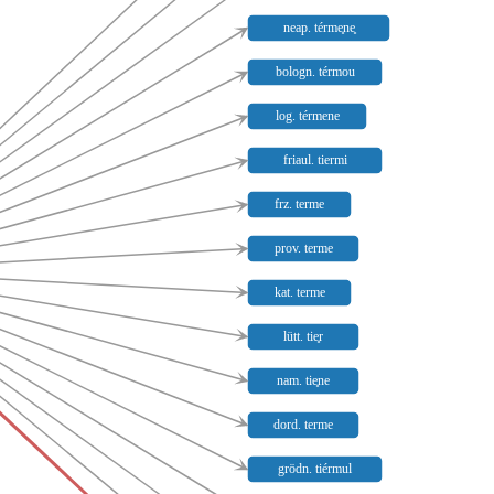
neap. térme̥ne̥
bologn. térmou
log. térmene
friaul. tiermi
frz. terme
prov. terme
kat. terme
lütt. tie̥r
nam. tie̥ne
dord. terme
grödn. tiérmul