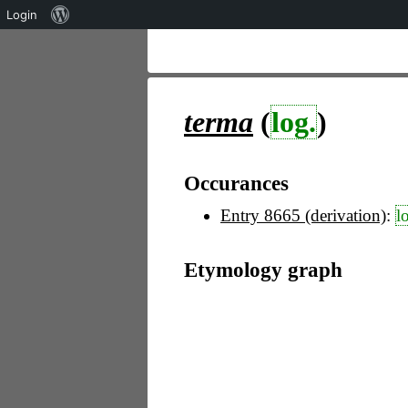
Über
Login
WordPress
terma
(
log.
)
Occurances
Entry 8665 (derivation)
:
l
Etymology graph