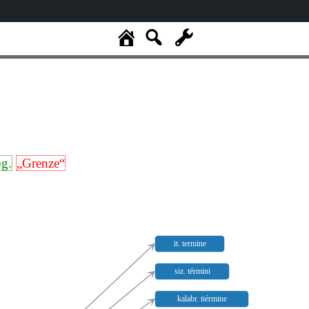
og.
„Grenze“
it. termine
siz. términi
kalabr. tiérmine