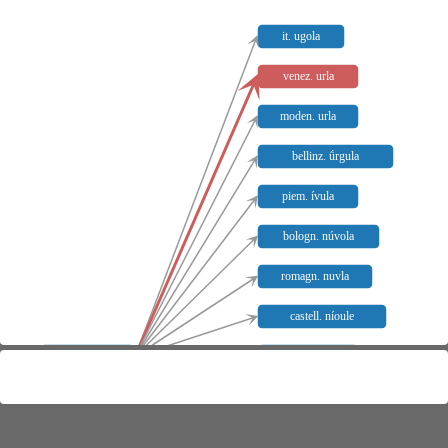
it. ugola
venez. urla
moden. urla
bellinz. ǘrgula
piem. ívula
bologn. núvola
romagn. nuvla
castell. níoule
lat. ūvŭla
prov. leula
südfrz. niulo
frz. luette