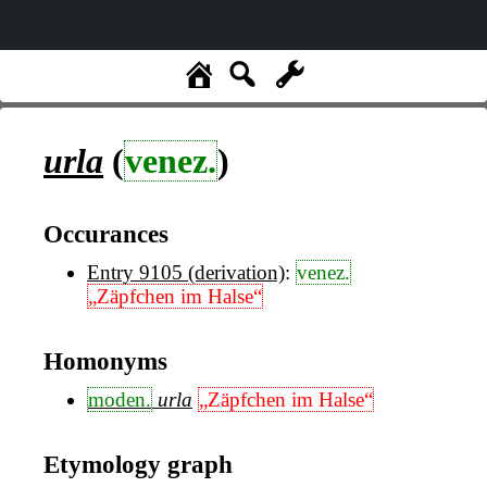
urla
(
venez.
)
Occurances
Entry 9105 (derivation)
:
venez.
„Zäpfchen im Halse“
Homonyms
moden.
urla
„Zäpfchen im Halse“
Etymology graph