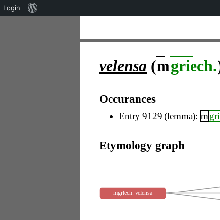
Über
Login
WordPress
velensa
(
m
griech.
Occurances
Entry 9129 (lemma)
:
m
gr
Etymology graph
mgriech. velensa