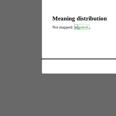
Meaning distribution
Not mapped:
m
griech.
,