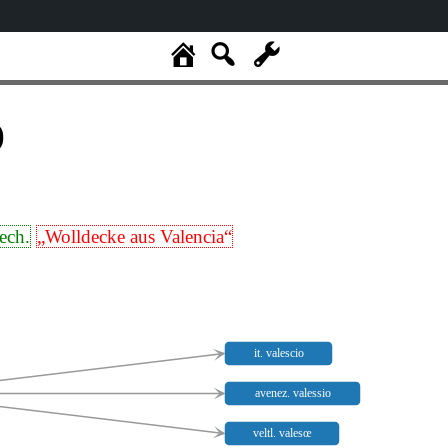
)
iech.
„Wolldecke aus Valencia“
it. valescio
avenez. valessio
veltl. valesœ