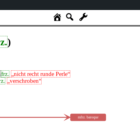
z.
)
m
frz.
„nicht recht runde Perle“
rz.
„verschroben“
mfrz. baroque