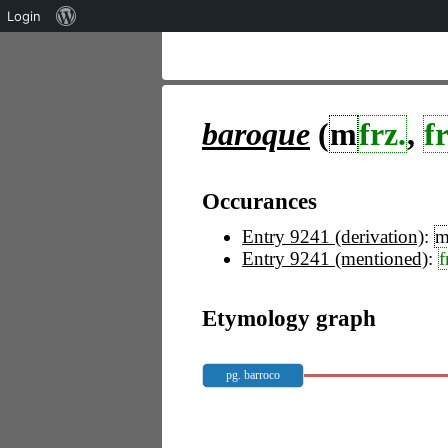
Über
Login
WordPress
baroque
(
m
frz.
,
fr
Occurances
Entry 9241 (derivation)
:
Entry 9241 (mentioned)
:
f
Etymology graph
pg. barroco