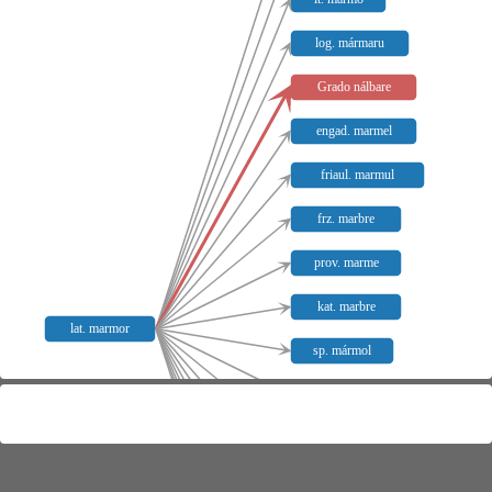
log. mármaru
Grado nálbare
engad. marmel
friaul. marmul
frz. marbre
prov. marme
kat. marbre
lat. marmor
sp. mármol
pg. marmore
wallon. marbre
wallon. mabr