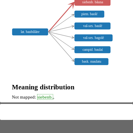
siebenb. băuna
piem. baolé
val-ses. baulé
lat. baubŭlāre
val-ses. bagolé
campid. baulaí
bask. maulatu
Meaning distribution
Not mapped:
siebenb.
,