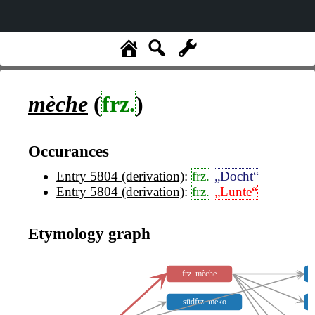
mèche
(
frz.
)
Occurances
Entry 5804 (derivation)
:
frz.
„Docht“
Entry 5804 (derivation)
:
frz.
„Lunte“
Etymology graph
frz. mèche
südfrz. meko