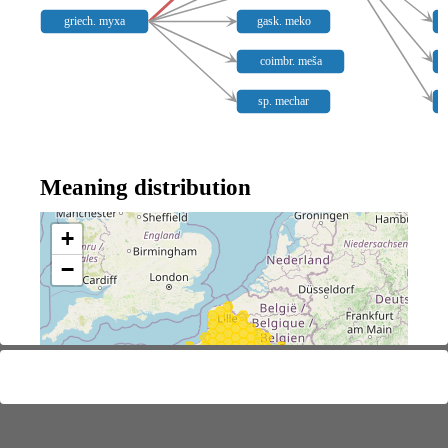
griech. myxa
gask. meko
coimbr. meša
sp. mechar
Meaning distribution
+
−