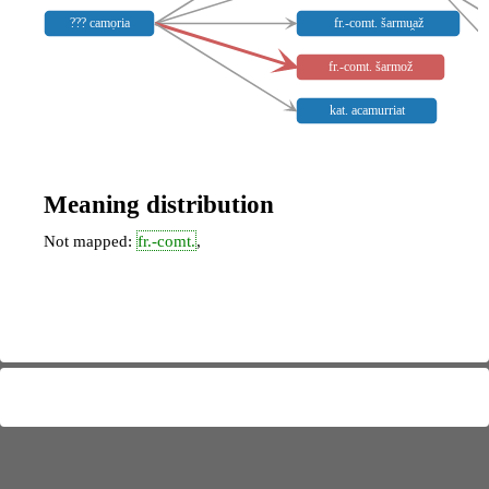
??? camọria
fr.-comt. šarmu̯až
fr.-comt. šarmož
kat. acamurriat
Meaning distribution
Not mapped:
fr.-comt.
,