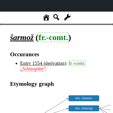
šarmož
(
fr.-comt.
)
Occurances
Entry 1554 (derivation)
:
fr.-comt.
„Schnupfen“
Etymology graph
afrz. chamoire
afrz. chamorge