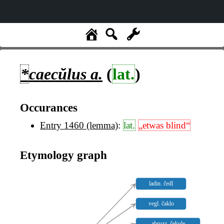
*
caecŭlus
a.
(
lat.
)
Occurances
Entry 1460 (lemma)
:
lat.
„etwas blind“
Etymology graph
ladin. čedl
vegl. čaklo
abruzz. čekule̥