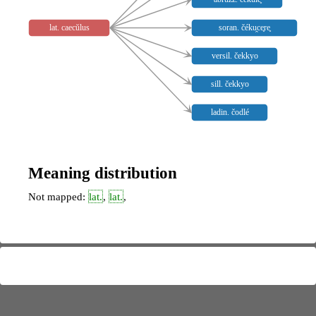
lat. caecŭlus
soran. čéku̯ce̥re̥
versil. čekkyo
sill. čekkyo
ladin. čodlé
Meaning distribution
Not mapped:
lat.
,
lat.
,