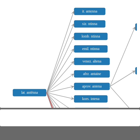
it. antẹnna
siz. ntinna
lomb. ntinna
emil. ntinna
venez. altena
afrz. antaine
aprov. antena
lat. antēnna
kors. intena
judfrz. etena
it. latina
prov. latina