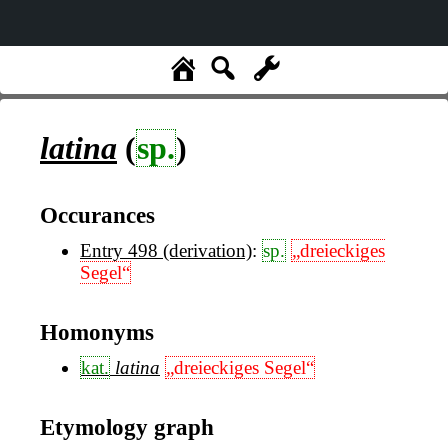
latina
(
sp.
)
Occurances
Entry 498 (derivation)
:
sp.
„dreieckiges
Segel“
Homonyms
kat.
latina
„dreieckiges Segel“
Etymology graph