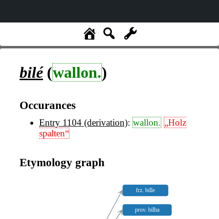
bilé
(
wallon.
)
Occurances
Entry 1104 (derivation)
:
wallon.
„Holz
spalten“
Etymology graph
frz. bille
prov. bilha