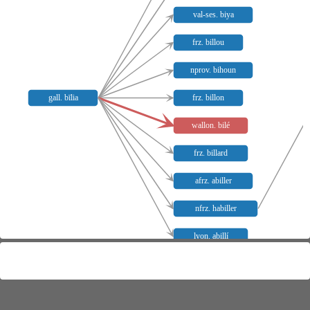
val-ses. biya
frz. billou
nprov. bihoun
gall. bīlia
frz. billon
wallon. bilé
frz. billard
afrz. abiller
nfrz. habiller
lyon. abillí
Meaning distribution