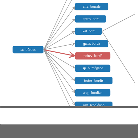
afrz. bourde
aprov. bort
kat. bort
galiz. borda
lat. bŭrdus
poitev. burdẽ
sp. burdégano
tortos. bordis
arag. bordizo
asp. reboldano
nsp. regoldano