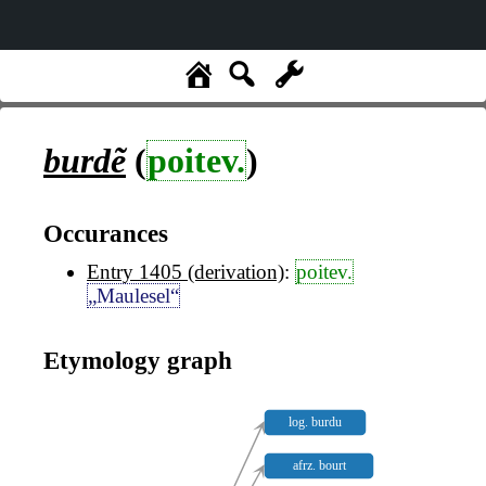
burdẽ
(
poitev.
)
Occurances
Entry 1405 (derivation)
:
poitev.
„Maulesel“
Etymology graph
log. burdu
afrz. bourt