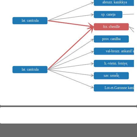
abruzz. kanikkya
sp. caneja
lat. canīcula
frz. chenille
prov. canilha
val-brozz. ankanil’ars
h.-vienn. šeniye̥
lat. canīcula
sav. senel̆e̥
Lot-et-Garonne kanil’
Meaning distribution
+