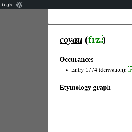
Über
Login
WordPress
coyau
(
frz.
)
Occurances
Entry 1774 (derivation)
:
fr
Etymology graph