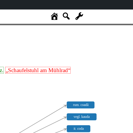
z.
„Schaufelstuhl am Mühlrad“
rum. coadă
vegl. kauda
it. coda